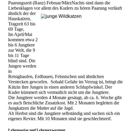
Paarungszeit (Ranz) Februar/MärzNachts sind dann die
Liebesklagen vor allem des Kuders zu hören Paarung
verläuft
ähnlich der der
Hauskatzen,
Tragzeit 63 bis
69 Tage,
Im April/Mai
kommen etwa 2
bis 6 Jungtiere
zur Welt, die 9
bis 11 Tage
blind sind. Die
Jungen werden
in
Reisighaufen, Erdbauen, Felsnischen und ähnlichen
Verstecken geworfen. Sobald Gefahr im Verzug ist, bringt die
Kätzin ihre Jungen in einen anderen Schlupfwinkel. Der
Kuder kümmert sich vermutlich nicht um die Jungtiere.
Die Jungtiere werden 4 Monate gesäugt, ab ca. 6. Woche gibt
es auch fleischliche Zusatzkost. Mit 2 Monaten begleiten die
Jungkatzen die Mutter auf die Jagd.
Ab Herbst sind die Jungtiere selbständig und suchen sich ein
eigenes Revier. Mit 10 Monaten sind sie geschlechtsreif.
Lebensweise und Lebenserwartung