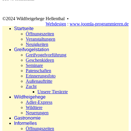
©2024 Wildfreigehege Hellenthal •
Webdesign
:
www.joomla-programmieren.de
Startseite
Öffnungszeiten
Veranstaltungen
Neuigkeiten
Greifvogelstation
Greifvogelvorführung
Geschenkideen
Seminare
Patenschaften
Erinnerungsfoto
Außenauftritte
Zucht
Unsere Tierärzte
Wildfreigehege
Adler-Express
Wildtiere
Neuerungen
Gastronomie
Informelles
Öffnungszeiten