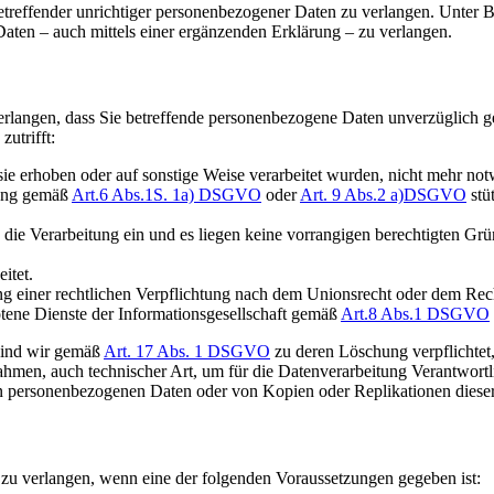
betreffender unrichtiger personenbezogener Daten zu verlangen. Unter
aten – auch mittels einer ergänzenden Erklärung – zu verlangen.
rlangen, dass Sie betreffende personenbezogene Daten unverzüglich ge
utrifft:
ie erhoben oder auf sonstige Weise verarbeitet wurden, nicht mehr no
itung gemäß
Art.6 Abs.1S. 1a) DSGVO
oder
Art. 9 Abs.2 a)DSGVO
stü
ie Verarbeitung ein und es liegen keine vorrangigen berechtigten Grü
itet.
 einer rechtlichen Verpflichtung nach dem Unionsrecht oder dem Recht 
ene Dienste der Informationsgesellschaft gemäß
Art.8 Abs.1 DSGVO
sind wir gemäß
Art. 17 Abs. 1 DSGVO
zu deren Löschung verpflichtet,
en, auch technischer Art, um für die Datenverarbeitung Verantwortli
sen personenbezogenen Daten oder von Kopien oder Replikationen dies
 zu verlangen, wenn eine der folgenden Voraussetzungen gegeben ist: