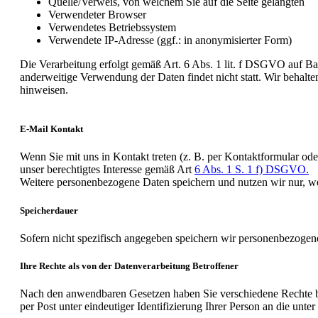
Quelle/Verweis, von welchem Sie auf die Seite gelangten
Verwendeter Browser
Verwendetes Betriebssystem
Verwendete IP-Adresse (ggf.: in anonymisierter Form)
Die Verarbeitung erfolgt gemäß Art. 6 Abs. 1 lit. f DSGVO auf Basi
anderweitige Verwendung der Daten findet nicht statt. Wir behalten
hinweisen.
E-Mail Kontakt
Wenn Sie mit uns in Kontakt treten (z. B. per Kontaktformular ode
unser berechtigtes Interesse gemäß Art
6 Abs. 1 S. 1 f) DSGVO.
Weitere personenbezogene Daten speichern und nutzen wir nur, wen
Speicherdauer
Sofern nicht spezifisch angegeben speichern wir personenbezogene
Ihre Rechte als von der Datenverarbeitung Betroffener
Nach den anwendbaren Gesetzen haben Sie verschiedene Rechte bez
per Post unter eindeutiger Identifizierung Ihrer Person an die unt