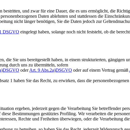
 bestritten, und zwar für eine Dauer, die es uns ermöglicht, die Richt
er personenbezogenen Daten ablehnten und stattdessen die Einschränku
beitung nicht länger benötigen, Sie die Daten jedoch zur Geltendmac
s.1 DSGVO
eingelegt haben, solange noch nicht feststeht, ob die bere
, die Sie uns bereitgestellt haben, in einem strukturierten, gängigen 
ung durch uns zu übermitteln, sofern
 1a)DSGVO
oder
Art. 9 Abs.2a)DSGVO
oder auf einem Vertrag gemäß
satz 1 haben Sie das Recht, zu erwirken, dass die personenbezogenen 
ituation ergeben, jederzeit gegen die Verarbeitung Sie betreffender p
auf diese Bestimmungen gestütztes Profiling. Wir verarbeiten die pers
Interessen, Rechte und Freiheiten überwiegen, oder die Verarbeitung 
bung zu betreiben, so haben Sie das Recht, jederzeit Widerspruch ge