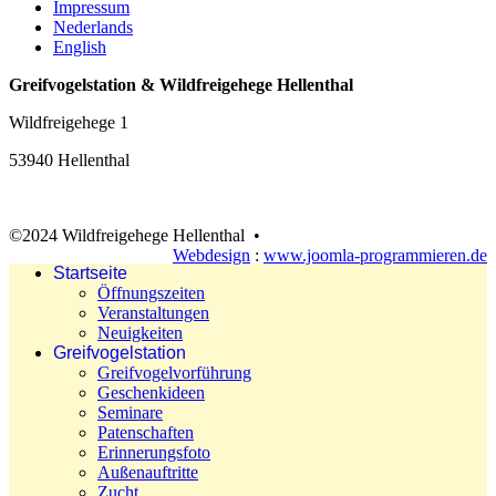
Impressum
Nederlands
English
Greifvogelstation & Wildfreigehege Hellenthal
Wildfreigehege 1
53940 Hellenthal
©2024 Wildfreigehege Hellenthal •
Webdesign
:
www.joomla-programmieren.de
Startseite
Öffnungszeiten
Veranstaltungen
Neuigkeiten
Greifvogelstation
Greifvogelvorführung
Geschenkideen
Seminare
Patenschaften
Erinnerungsfoto
Außenauftritte
Zucht