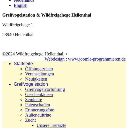
Nederlands
English
Greifvogelstation & Wildfreigehege Hellenthal
Wildfreigehege 1
53940 Hellenthal
©2024 Wildfreigehege Hellenthal •
Webdesign
:
www.joomla-programmieren.de
Startseite
Öffnungszeiten
Veranstaltungen
Neuigkeiten
Greifvogelstation
Greifvogelvorführung
Geschenkideen
Seminare
Patenschaften
Erinnerungsfoto
Außenauftritte
Zucht
Unsere Tierärzte