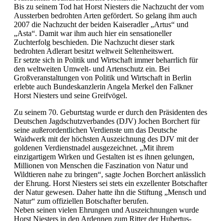
Bis zu seinem Tod hat Horst Niesters die Nachzucht der vom
Aussterben bedrohten Arten gefördert. So gelang ihm auch
2007 die Nachzucht der beiden Kaiseradler „Artus“ und
„Asta“. Damit war ihm auch hier ein sensationeller
Zuchterfolg beschieden. Die Nachzucht dieser stark
bedrohten Adlerart besitzt weltweit Seltenheitswert.
Er setzte sich in Politik und Wirtschaft immer beharrlich für
den weltweiten Umwelt- und Artenschutz ein. Bei
Großveranstaltungen von Politik und Wirtschaft in Berlin
erlebte auch Bundeskanzlerin Angela Merkel den Falkner
Horst Niesters und seine Greifvögel.
Zu seinem 70. Geburtstag wurde er durch den Präsidenten des
Deutschen Jagdschutzverbandes (DJV) Jochen Borchert für
seine außerordentlichen Verdienste um das Deutsche
Waidwerk mit der höchsten Auszeichnung des DJV mit der
goldenen Verdienstnadel ausgezeichnet. „Mit ihrem
einzigartigem Wirken und Gestalten ist es ihnen gelungen,
Millionen von Menschen die Faszination von Natur und
Wildtieren nahe zu bringen“, sagte Jochen Borchert anlässlich
der Ehrung. Horst Niesters sei stets ein exzellenter Botschafter
der Natur gewesen. Daher hatte ihn die Stiftung „Mensch und
Natur“ zum offiziellen Botschafter berufen.
Neben seinen vielen Ehrungen und Auszeichnungen wurde
Horst Niesters in den Ardennen zum Ritter der Hubertus-