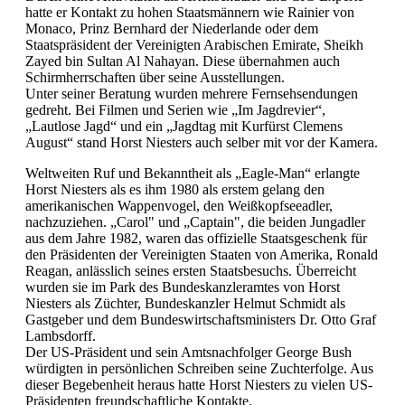
hatte er Kontakt zu hohen Staatsmännern wie Rainier von
Monaco, Prinz Bernhard der Niederlande oder dem
Staatspräsident der Vereinigten Arabischen Emirate, Sheikh
Zayed bin Sultan Al Nahayan. Diese übernahmen auch
Schirmherrschaften über seine Ausstellungen.
Unter seiner Beratung wurden mehrere Fernsehsendungen
gedreht. Bei Filmen und Serien wie „Im Jagdrevier“,
„Lautlose Jagd“ und ein „Jagdtag mit Kurfürst Clemens
August“ stand Horst Niesters auch selber mit vor der Kamera.
Weltweiten Ruf und Bekanntheit als „Eagle-Man“ erlangte
Horst Niesters als es ihm 1980 als erstem gelang den
amerikanischen Wappenvogel, den Weißkopfseeadler,
nachzuziehen. „Carol" und „Captain", die beiden Jungadler
aus dem Jahre 1982, waren das offizielle Staatsgeschenk für
den Präsidenten der Vereinigten Staaten von Amerika, Ronald
Reagan, anlässlich seines ersten Staatsbesuchs. Überreicht
wurden sie im Park des Bundeskanzleramtes von Horst
Niesters als Züchter, Bundeskanzler Helmut Schmidt als
Gastgeber und dem Bundeswirtschaftsministers Dr. Otto Graf
Lambsdorff.
Der US-Präsident und sein Amtsnachfolger George Bush
würdigten in persönlichen Schreiben seine Zuchterfolge. Aus
dieser Begebenheit heraus hatte Horst Niesters zu vielen US-
Präsidenten freundschaftliche Kontakte.