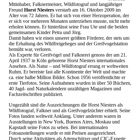
Mitinhaber, Falknermeister, Wildfotograf und langjähriger
Freund
Horst Niesters
verstarb am 16. Oktober 2009 im
Alter von 72 Jahren. Er hat sich von einer Herzoperation, der
er sich vor mehreren Monaten unterziehen musste, nicht mehr
erholen können. Er hinterlässt seine Frau Ute und die beiden
gemeinsamen Kinder Petra und Jörg.
Damit haben wir einen unserer größten Förderer, der stets um
die Erhaltung des Wildfreigeheges und der Greifvogelstation
bemüht war, verloren.
Als Experte für Greifvögel und Falknerei genoss der am 21.
April 1937 in Köln geborene Horst Niesters internationales
Ansehen. Als Natur – und Wildfotograf errang er weltweiten
Ruhm. Er bereiste fast alle Kontinente der Welt und machte
ca. eine halbe Million Bilder. Schon 1956 veröffentlichte er
erste Tierfotos. Seine Aufnahmen wurden in über 50 Büchern,
40 Jagd- und Naturkalendern unzähligen Magazinen und
Fachzeitschriften publiziert.
Ungezählt sind die Auszeichnungen die Horst Niesters als
Wildfotograf, Falkner und als Greifvogelzüchter erhielt. Seine
Fotos fanden weltweit Anklang. Unter anderem waren in
Ausstellungen in New York, Buenos Aires, Moskau und
Kapstadt seine Fotos zu sehen. Bei internationalen
Fotoausstellungen wurde er mit Preisen ausgezeichnet.
Durch seine Aktivitäten als Artenschützer und CIC-Experte