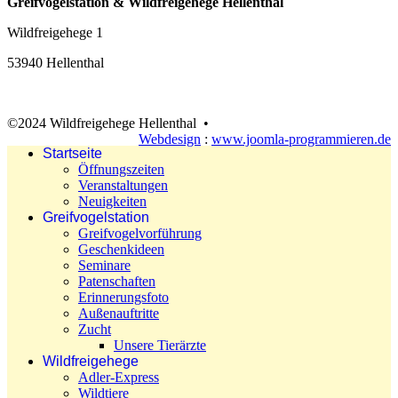
Greifvogelstation & Wildfreigehege Hellenthal
Wildfreigehege 1
53940 Hellenthal
©2024 Wildfreigehege Hellenthal •
Webdesign
:
www.joomla-programmieren.de
Startseite
Öffnungszeiten
Veranstaltungen
Neuigkeiten
Greifvogelstation
Greifvogelvorführung
Geschenkideen
Seminare
Patenschaften
Erinnerungsfoto
Außenauftritte
Zucht
Unsere Tierärzte
Wildfreigehege
Adler-Express
Wildtiere